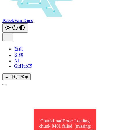
IGeekFan Docs
首页
文档
AI
GitHub
← 回到主菜单
ChunkLoadError: Loading
chunk 8401 failed. (missing: